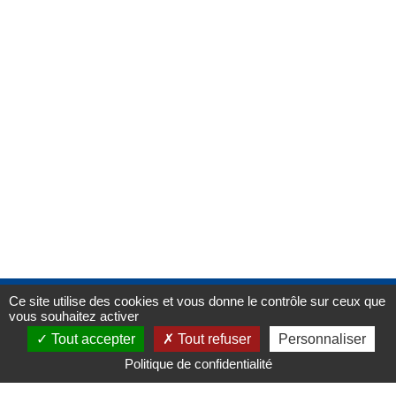
Ce site utilise des cookies et vous donne le contrôle sur ceux que
vous souhaitez activer
Mairie de
Saint-Aubin-le-Cauf
Tout accepter
Tout refuser
Personnaliser
Place Christian PAJOT
76 510
Saint-Aubin-le-Cauf
Politique de confidentialité
02 35 85 82 54
Consulter les horaires